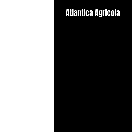
Atlantica Agricola