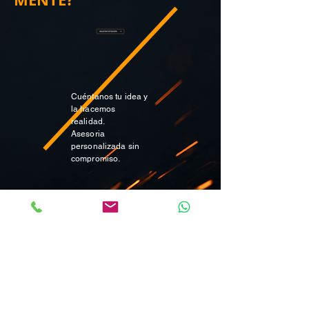
Cuéntanos tu idea y
la hacemos
realidad.
Asesoria
personalizada sin
compromiso.
CONTACTANOS