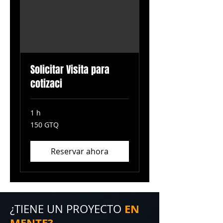
Solicitar Visita para
cotizaci
1 h
150
150 GTQ
quetzales
guatemaltecos
Reservar ahora
EN
¿TIENE UN PROYECTO
MENTE?